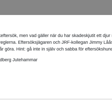
fikeftersök, men vad gäller när du har skadeskjutit ett dju
liga reglerna. Eftersöksjägaren och JRF-kollegan Jimmy 
r göra. Hint: gå inte in själv och sabba för eftersökshun
indberg Jutehammar